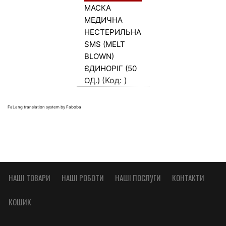
МАСКА
МЕДИЧНА
НЕСТЕРИЛЬНА,
SMS (MELT
BLOWN)
ЄДИНОРІГ (50
(Код:
)
ОД.)
FaLang translation system by Faboba
НАШІ ТОВАРИ
НАШІ РОБОТИ
НАШІ ПОСЛУГИ
КОНТАКТИ
КОШИК