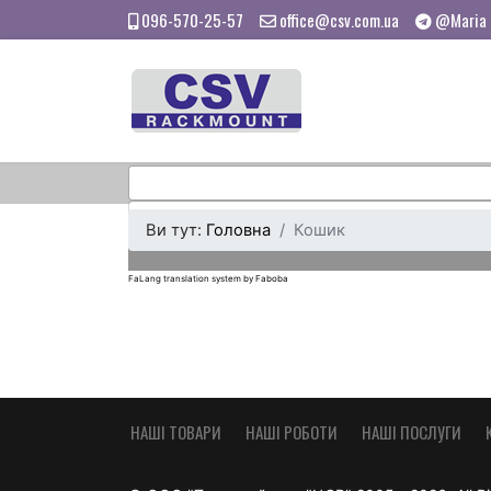
096-570-25-57
office@csv.com.ua
@Maria
Ви тут:
Головна
Кошик
FaLang translation system by Faboba
НАШІ ТОВАРИ
НАШІ РОБОТИ
НАШІ ПОСЛУГИ