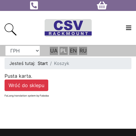
UA
PL
EN
RU
Jesteś tutaj:
Start
Koszyk
Pusta karta.
Wróć do sklepu
FaLang translation system by Faboba