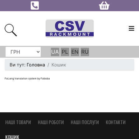
UA
PL
EN
RU
Ви тут:
Головна
Кошик
FaLang translation system by Faboba
НАШІ ТОВАРИ
НАШІ РОБОТИ
НАШІ ПОСЛУГИ
КОНТАКТИ
КОШИК