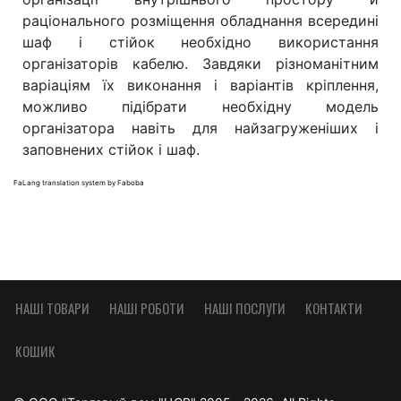
раціонального розміщення обладнання всередині
шаф і стійок необхідно використання
організаторів кабелю. Завдяки різноманітним
варіаціям їх виконання і варіантів кріплення,
можливо підібрати необхідну модель
організатора навіть для найзагруженіших і
заповнених стійок і шаф.
FaLang translation system by Faboba
НАШІ ТОВАРИ
НАШІ РОБОТИ
НАШІ ПОСЛУГИ
КОНТАКТИ
КОШИК